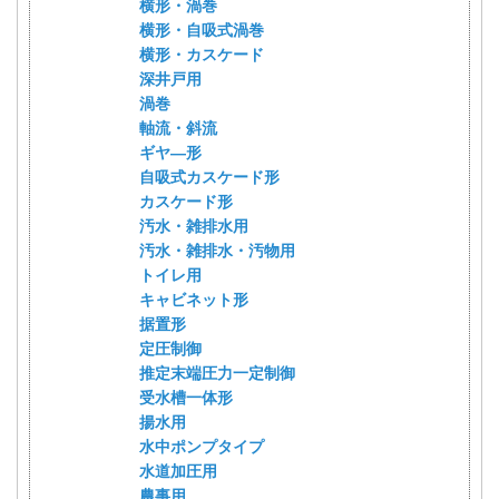
横形・渦巻
横形・自吸式渦巻
横形・カスケード
深井戸用
渦巻
軸流・斜流
ギヤ―形
自吸式カスケード形
カスケード形
汚水・雑排水用
汚水・雑排水・汚物用
トイレ用
キャビネット形
据置形
定圧制御
推定末端圧力一定制御
受水槽一体形
揚水用
水中ポンプタイプ
水道加圧用
農事用