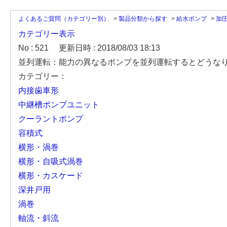
よくあるご質問（カテゴリー別）
>
製品分類から探す
>
給水ポンプ
>
加
カテゴリー表示
No : 521
更新日時 : 2018/08/03 18:13
並列運転：能力の異なるポンプを並列運転するとどうな
カテゴリー：
内接歯車形
中継槽ポンプユニット
クーラントポンプ
容積式
横形・渦巻
横形・自吸式渦巻
横形・カスケード
深井戸用
渦巻
軸流・斜流