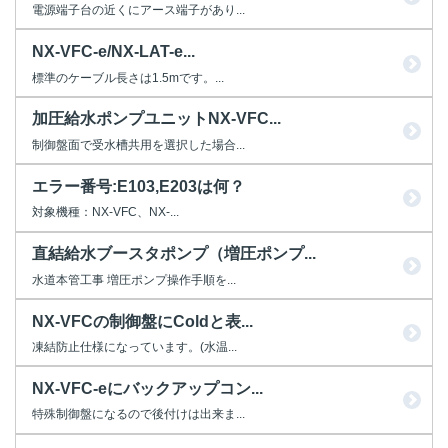
電源端子台の近くにアース端子があり...
NX-VFC-e/NX-LAT-e...
標準のケーブル長さは1.5mです。...
加圧給水ポンプユニットNX-VFC...
制御盤面で受水槽共用を選択した場合...
エラー番号:E103,E203は何？
対象機種：NX-VFC、NX-...
直結給水ブースタポンプ（増圧ポンプ...
水道本管工事 増圧ポンプ操作手順を...
NX-VFCの制御盤にColdと表...
凍結防止仕様になっています。(水温...
NX-VFC-eにバックアップコン...
特殊制御盤になるので後付けは出来ま...