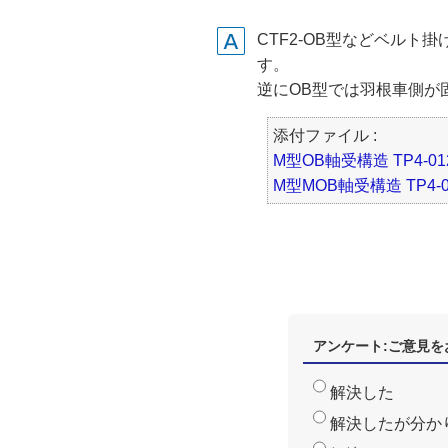
CTF2-OB型などベルト
す。
逆にOB型では羽根車側が
添付ファイル :
M型OB軸受構造 TP4-0123
M型MOB軸受構造 TP4-012
アンケート:ご意見を
解決した
解決したが分か