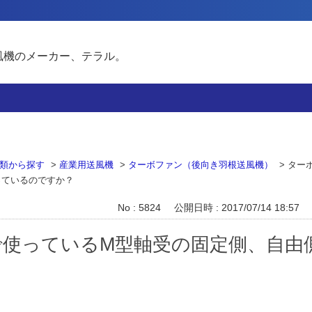
風機のメーカー、テラル。
類から探す
>
産業用送風機
>
ターボファン（後向き羽根送風機）
>
ター
っているのですか？
No : 5824
公開日時 : 2017/07/14 18:57
で使っているM型軸受の固定側、自由