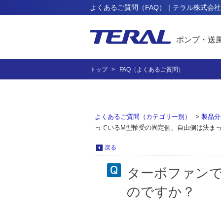
よくあるご質問（FAQ）｜テラル株式会社
ポンプ・送
トップ
FAQ（よくあるご質問）
よくあるご質問（カテゴリー別）
>
製品分
っているM型軸受の固定側、自由側は決ま
戻る
ターボファン
のですか？