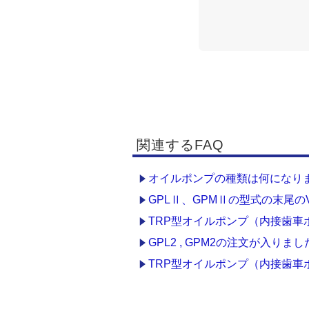
関連するFAQ
オイルポンプの種類は何になり
GPLⅡ、GPMⅡの型式の末尾
TRP型オイルポンプ（内接歯車
GPL2 , GPM2の注文が入
TRP型オイルポンプ（内接歯