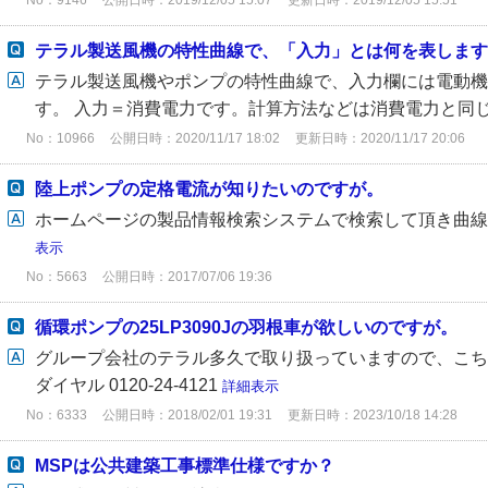
テラル製送風機の特性曲線で、「入力」とは何を表します
テラル製送風機やポンプの特性曲線で、入力欄には電動機
す。 入力＝消費電力です。計算方法などは消費電力と同
No：10966
公開日時：2020/11/17 18:02
更新日時：2020/11/17 20:06
陸上ポンプの定格電流が知りたいのですが。
ホームページの製品情報検索システムで検索して頂き曲
表示
No：5663
公開日時：2017/07/06 19:36
循環ポンプの25LP3090Jの羽根車が欲しいのですが。
グループ会社のテラル多久で取り扱っていますので、こち
ダイヤル 0120-24-4121
詳細表示
No：6333
公開日時：2018/02/01 19:31
更新日時：2023/10/18 14:28
MSPは公共建築工事標準仕様ですか？