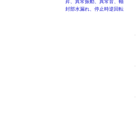
昇、異常振動、異常音、軸
封部水漏れ、停止時逆回転