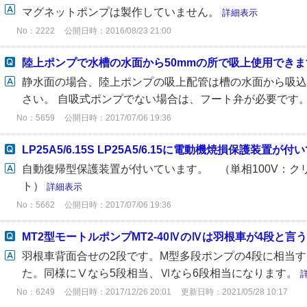
マグネットポンプは製作していません。
詳細表示
No：2222
公開日時：2016/08/23 21:00
陸上ポンプで水槽の水面から50mmの所で吸上使用できま
静水面の場合、陸上ポンプの吸上配管は槽の水面から吸込
さい。 自吸式ポンプでない場合は、フート弁が必要です
No：5659
公開日時：2017/07/06 19:36
LP25A5/6.15S LP25A5/6.15に電動機焼損保護装置が
自動復帰型保護装置が付いています。 （単相100V：クリ
ト）
詳細表示
No：5662
公開日時：2017/07/06 19:36
MT2型モートルポンプMT2-40ⅣのⅣは羽根車が4段と言
羽根車背面合せの2段です。M型多段ポンプの4段に相当
た。同様にⅤなら5段相当、Ⅵなら6段相当になります。
No：6249
公開日時：2017/12/26 20:01
更新日時：2021/05/28 10:17