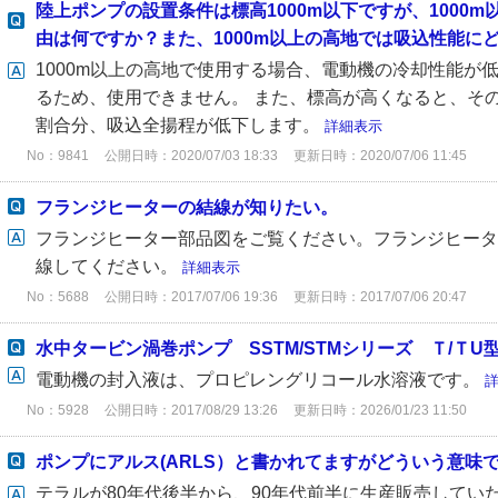
陸上ポンプの設置条件は標高1000m以下ですが、1000
由は何ですか？また、1000m以上の高地では吸込性能にどの
1000m以上の高地で使用する場合、電動機の冷却性能が
るため、使用できません。 また、標高が高くなると、そ
割合分、吸込全揚程が低下します。
詳細表示
No：9841
公開日時：2020/07/03 18:33
更新日時：2020/07/06 11:45
フランジヒーターの結線が知りたい。
フランジヒーター部品図をご覧ください。フランジヒータ
線してください。
詳細表示
No：5688
公開日時：2017/07/06 19:36
更新日時：2017/07/06 20:47
水中タービン渦巻ポンプ SSTM/STMシリーズ Ｔ/Ｔ
電動機の封入液は、プロピレングリコール水溶液です。
No：5928
公開日時：2017/08/29 13:26
更新日時：2026/01/23 11:50
ポンプにアルス(ARLS）と書かれてますがどういう意味
テラルが80年代後半から、90年代前半に生産販売してい