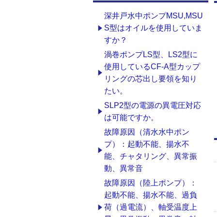
深井戸水中ポンプMSU,MSU
S型はオイルを使用していま
すか？
渦巻ポンプLS型、LS2型に
使用しているCF-A型カップ
リングの芯出し要領を知り
たい。
SLP2型の電源の異電圧対応
は可能ですか。
故障原因（清水水中ポン
プ）：起動不能、揚水不
能、チャタリング、異常振
動、異常音
故障原因（陸上ポンプ）：
起動不能、揚水不能、過負
荷（過電流）、軸受温度上