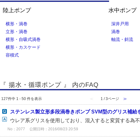
陸上ポンプ
水中ポンプ
横形・渦巻
深井戸用
立形・渦巻
渦巻
横形・自吸式渦巻
軸流・斜流
横形・カスケード
容積式
『 揚水・循環ポンプ 』 内のFAQ
127件中 1 - 50 件を表示
≪
1 / 3ページ
≫
ステンレス製立形多段渦巻きポンプ SVM型のグリス補給
ウレア系グリスを使用しており、混入すると変質する為
No：2077
公開日時：2016/08/23 20:59