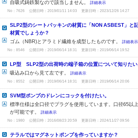
自吸式鋳鉄製なので該当しません。
詳細表示
No：7626
公開日時：2019/01/11 14:03
更新日時：2023/12/26 14:27
SLP2型のシートパッキンの材質に「NON ASBEST」
材質でしょうか？
ゴム（NBR)とアラミド繊維を成型したものです。
詳細表示
No：8546
公開日時：2019/06/14 18:31
更新日時：2019/06/14 19:52
LP型 SLP2型の出荷時の端子箱の位置について知りたい
吸込み口から見て左です。
詳細表示
No：8552
公開日時：2019/06/14 18:31
更新日時：2019/06/14 20:06
SVM型ポンプのドレンにコックを付けたい。
標準仕様は全口径でプラグを使用しています。口径65以
が可能です。
詳細表示
No：1980
公開日時：2016/08/23 20:59
更新日時：2024/11/27 09:56
テラルではマグネットポンプを作っていますか？