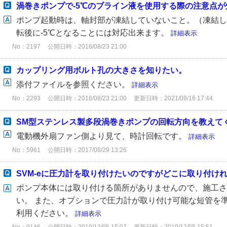
渦巻きポンプで-5℃のブライン液を使用する際の注意点が
ポンプ起動時は、軸封部が凍結していないこと。（凍結し
転後に-5℃となることには対応出来ます。
詳細表示
No：2197
公開日時：2016/08/23 21:00
カップリング用ボルト孔の大きさを知りたい。
添付ファイルを参照ください。
詳細表示
No：2293
公開日時：2016/08/23 21:00
更新日時：2021/09/16 17:44
SM型ステンレス製多段渦巻きポンプの回転方向を教えて
電動機外扇ファン側より見て、時計回転です。
詳細表示
No：5961
公開日時：2017/08/29 13:26
SVM-eに圧力計を取り付けたいのですがどこに取り付け
ポンプ本体には取り付ける箇所がありませんので、施工さ
い。 また、オプションで圧力計が取り付け可能な短管を
利用ください。
詳細表示
No：9146
公開日時：2019/12/05 15:07
更新日時：2019/12/05 15:51