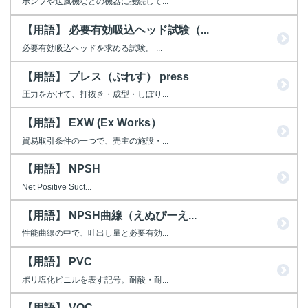
ポンプや送風機などの機器に接続して...
【用語】 必要有効吸込ヘッド試験（...
必要有効吸込ヘッドを求める試験。 ...
【用語】 プレス（ぷれす） press
圧力をかけて、打抜き・成型・しぼり...
【用語】 EXW (Ex Works）
貿易取引条件の一つで、売主の施設・...
【用語】 NPSH
Net Positive Suct...
【用語】 NPSH曲線（えぬぴーえ...
性能曲線の中で、吐出し量と必要有効...
【用語】 PVC
ポリ塩化ビニルを表す記号。耐酸・耐...
【用語】 VOC