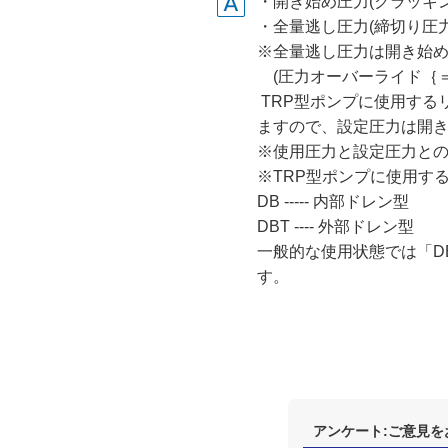
・開き始め圧力(クラッキ
・全量逃し圧力(締切り圧力
※全量逃し圧力は開き始め圧
(圧力オーバーライド｛＝
TRP型ポンプに使用する
ますので、設定圧力は開き
※使用圧力と設定圧力と
※TRP型ポンプに使用す
DB ----- 内部ドレン型
DBT ---- 外部ドレン型
一般的な使用状態では「D
す。
アンケート:ご意見を