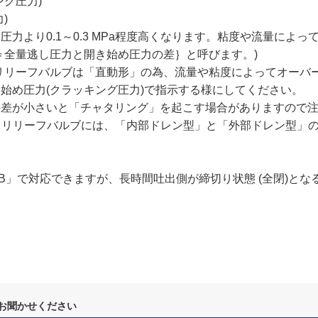
ング圧力)
)
力より0.1～0.3 MPa程度高くなります。粘度や流量によっ
全量逃し圧力と開き始め圧力の差｝と呼びます。)
リリーフバルブは「直動形」の為、流量や粘度によってオーバ
始め圧力(クラッキング圧力)で指示する様にしてください。
の差が小さいと「チャタリング」を起こす場合がありますので
るリリーフバルブには、「内部ドレン型」と「外部ドレン型」の
B」で対応できますが、長時間吐出側が締切り状態 (全閉)とな
お聞かせください