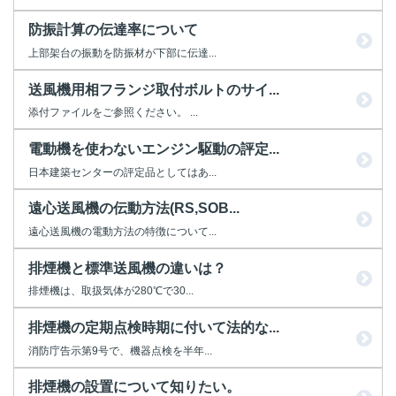
防振計算の伝達率について
上部架台の振動を防振材が下部に伝達...
送風機用相フランジ取付ボルトのサイ...
添付ファイルをご参照ください。 ...
電動機を使わないエンジン駆動の評定...
日本建築センターの評定品としてはあ...
遠心送風機の伝動方法(RS,SOB...
遠心送風機の電動方法の特徴について...
排煙機と標準送風機の違いは？
排煙機は、取扱気体が280℃で30...
排煙機の定期点検時期に付いて法的な...
消防庁告示第9号で、機器点検を半年...
排煙機の設置について知りたい。