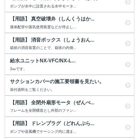
ポンプが水中に設置される水中モータ...
【用語】 真空破壊弁（しんくうはか...
液体配管や蒸気使用装置などが停止し...
【用語】 消音ボックス（しょうおん...
箱状の消音装置のことで、箱状の内側...
給水ユニットNX-VFC/NX-L...
3㎜です。
サクションカバーの施工要領書を見たい。
添付資料をご覧ください。
【用語】 全閉外扇形モータ（ぜんぺ...
フレームを全閉構造とし外部のファン...
【用語】 ドレンプラグ（どれんぷら...
ポンプや送風機でケーシング内に溜ま...