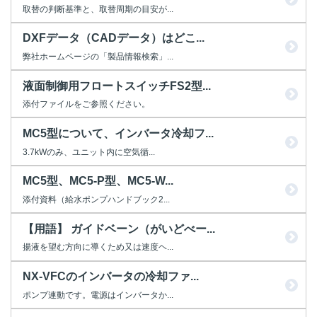
取替の判断基準と、取替周期の目安が...
DXFデータ（CADデータ）はどこ...
弊社ホームページの「製品情報検索」...
液面制御用フロートスイッチFS2型...
添付ファイルをご参照ください。
MC5型について、インバータ冷却フ...
3.7kWのみ、ユニット内に空気循...
MC5型、MC5-P型、MC5-W...
添付資料（給水ポンプハンドブック2...
【用語】 ガイドベーン（がいどべー...
揚液を望む方向に導くため又は速度ヘ...
NX-VFCのインバータの冷却ファ...
ポンプ連動です。電源はインバータか...