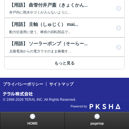
【用語】 曲管付井戸蓋（きょくかん...
井戸内に雨水やゴミが入らないように...
【用語】 主軸（しゅじく） mai...
動力伝達用に使う、棒状の回転部品で...
【用語】 ソーラーポンプ（そーらー...
太陽電池からの電力でそのまま稼働す...
もっと見る
プライバシーポリシー
サイトマップ
© 1998-2026 TERAL INC. All Rights Reserved.
Powered by
HOME
pagetop