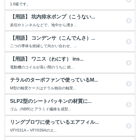
1.6級です。
【用語】 坑内排水ポンプ（こうない...
炭坑やトンネルなどで、地中から湧き...
【用語】 コンデンサ（こんでんさ）...
二つの導体を絶縁して向かい合わせ、...
【用語】 ワニス（わにす） ins...
電動機のコイルが長い間のうちに 絶...
テラルのターボファンで使っているM...
M型の軸受ケースはテラル独自の軸受...
SLP2型のシートパッキンの材質に...
ゴム（NBR)とアラミド繊維を成型...
リングブロワに使っているエアフィル...
VFY031A～VFY039Aのエ...