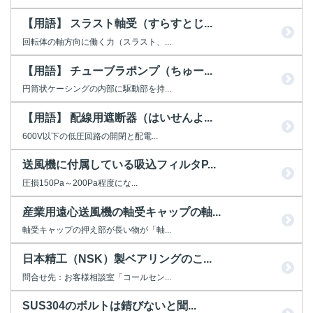
【用語】 スラスト軸受（すらすとじ...
回転体の軸方向に働く力（スラスト、...
【用語】 チューブラポンプ（ちゅー...
円筒状ケーシングの内部に駆動部を持...
【用語】 配線用遮断器（はいせんよ...
600V以下の低圧回路の開閉と配電...
送風機に付属している吸込フィルタP...
圧損150Pa～200Pa程度にな...
産業用遠心送風機の軸受キャップの軸...
軸受キャップの押え部が長い物が「軸...
日本精工（NSK）製ベアリングのこ...
問合せ先：お客様相談室「コールセン...
SUS304のボルトは錆びないと聞...