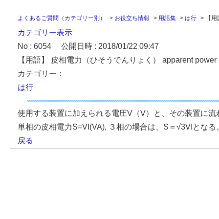
よくあるご質問（カテゴリー別）
>
お役立ち情報
>
用語集
>
は行
>
【用
カテゴリー表示
No : 6054
公開日時 : 2018/01/22 09:47
【用語】 皮相電力（ひそうでんりょく） apparent power
カテゴリー：
は行
使用する装置に加えられる電圧V（V）と、その装置に流
単相の皮相電力S=VI(VA), ３相の場合は、S＝√3V
戻る