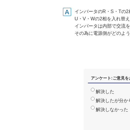
インバータのR・S・Tの
U・V・Wの2相を入れ替
インバータは内部で交流
その為に電源側がどのよ
アンケート:ご意見を
解決した
解決したが分か
解決しなかった