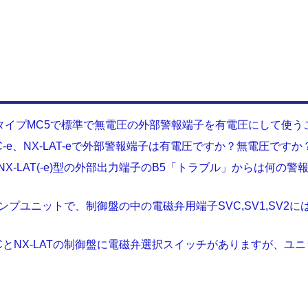
タイプMC5で標準で無電圧の外部警報端子を有電圧にして使う
C-e、NX-LAT-eで外部警報端子は有電圧ですか？無電圧ですか
型、NX-LAT(-e)型の外部出力端子のB5「トラブル」からは何の
給水ポンプユニットで、制御盤の中の電磁弁用端子SVC,SV1,SV
FCとNX-LATの制御盤に電磁弁選択スイッチがありますが、