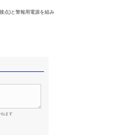
a接点)と警報用電源を組み
かねます