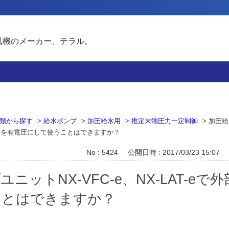
風機のメーカー、テラル。
類から探す
>
給水ポンプ
>
加圧給水用
>
推定末端圧力一定制御
>
加圧給
警報端子を有電圧にして使うことはできますか？
No : 5424
公開日時 : 2017/03/23 15:07
ニットNX-VFC-e、NX-LAT-e
ことはできますか？