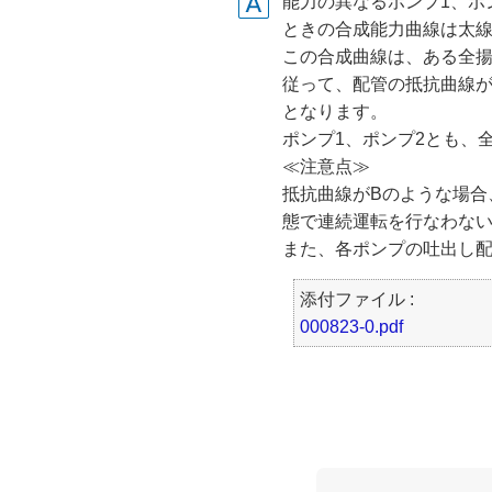
能力の異なるポンプ1、ポ
ときの合成能力曲線は太線
この合成曲線は、ある全揚
従って、配管の抵抗曲線が
となります。
ポンプ1、ポンプ2とも、
≪注意点≫
抵抗曲線がBのような場合
態で連続運転を行なわな
また、各ポンプの吐出し
添付ファイル :
000823-0.pdf