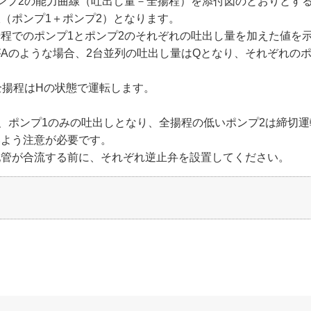
ンプ2の能力曲線（吐出し量－全揚程）を添付図のとおりとす
（ポンプ1＋ポンプ2）となります。
程でのポンプ1とポンプ2のそれぞれの吐出し量を加えた値を
Aのような場合、2台並列の吐出し量はQとなり、それぞれのポ
全揚程はHの状態で運転します。
、ポンプ1のみの吐出しとなり、全揚程の低いポンプ2は締切
いよう注意が必要です。
配管が合流する前に、それぞれ逆止弁を設置してください。