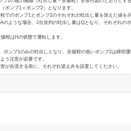
ンプ2の能力曲線（吐出し量－全揚程）を添付図のとおりとす
（ポンプ1＋ポンプ2）となります。
程でのポンプ1とポンプ2のそれぞれの吐出し量を加えた値を
Aのような場合、2台並列の吐出し量はQとなり、それぞれのポ
全揚程はHの状態で運転します。
、ポンプ1のみの吐出しとなり、全揚程の低いポンプ2は締切
いよう注意が必要です。
配管が合流する前に、それぞれ逆止弁を設置してください。