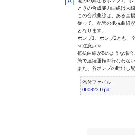
能力の異なるポンプ1、ポ
ときの合成能力曲線は太線
この合成曲線は、ある全揚
従って、配管の抵抗曲線が
となります。
ポンプ1、ポンプ2とも、
≪注意点≫
抵抗曲線がBのような場合
態で連続運転を行なわな
また、各ポンプの吐出し
添付ファイル :
000823-0.pdf