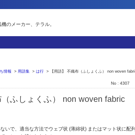
風機のメーカー、テラル。
ち情報
>
用語集
>
は行
>
【用語】 不織布（ふしょくふ） non woven fabri
No : 4307
しょくふ） non woven fabric
ないで、適当な方法でウェブ状 (薄綿状) またはマット状に配