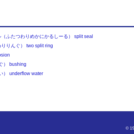
ふたつわりめかにかるしーる） split seal
） two split ring
ion
bushing
derflow water
© 19