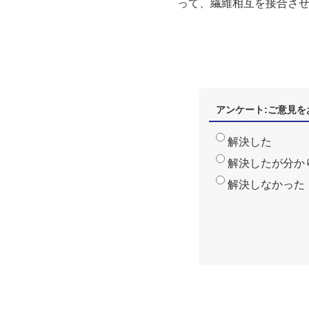
って、繊維相互を接合さ
アンケート:ご意見を
解決した
解決したが分か
解決しなかった