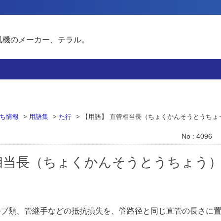
風機のメーカー、テラル。
ち情報
>
用語集
>
た行
>
【用語】 直管相当長（ちょくかんそうとうちょ
No : 4096
相当長（ちょくかんそうとうちょう
ルブ類、管継手などの抵抗損失を、管路径と同じ直管の長さに