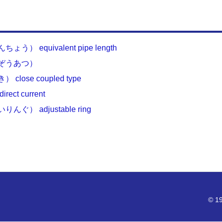
equivalent pipe length
ぞうあつ）
se coupled type
t current
 adjustable ring
© 19