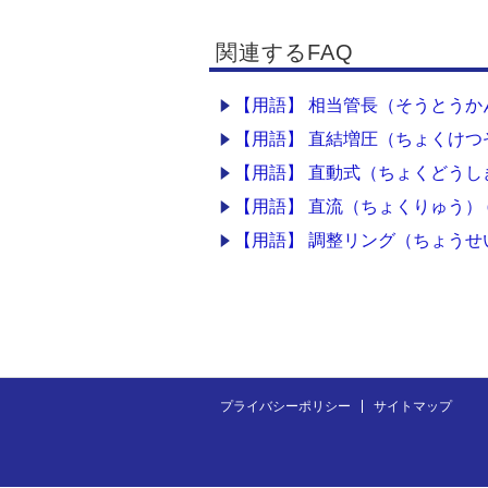
関連するFAQ
【用語】 相当管長（そうとうかんちょう） 
【用語】 直結増圧（ちょくけつ
【用語】 直動式（ちょくどうしき） clo
【用語】 直流（ちょくりゅう） direc
【用語】 調整リング（ちょうせいりんぐ）
プライバシーポリシー
サイトマップ