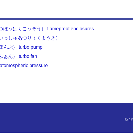
くこうぞう） flameproof enclosures
いいっしゅあつりょくようき）
） turbo pump
） turbo fan
spheric pressure
© 19