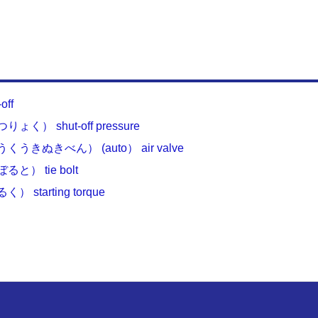
ff
 shut-off pressure
ぬきべん） (auto） air valve
 tie bolt
tarting torque