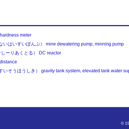
ness meter
ぽんぷ） mine dewatering pump, minning pump
りあくとる） DC reactor
tance
） gravity tank system, elevated tank water sup
© 19