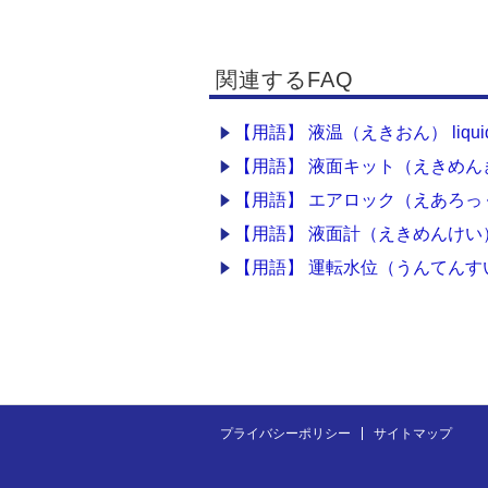
関連するFAQ
【用語】 液温（えきおん） liquid t
【用語】 液面キット（えきめんきっと） 
【用語】 エアロック（えあろっく） a
【用語】 液面計（えきめんけい） le
【用語】 運転水位（うんてんすいい） op
プライバシーポリシー
サイトマップ