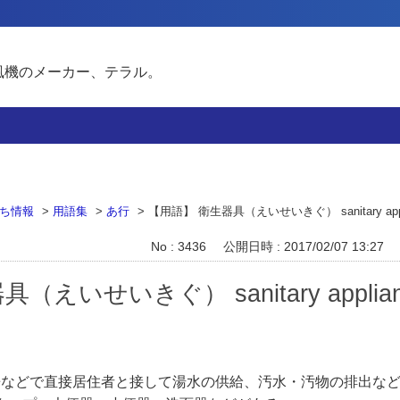
風機のメーカー、テラル。
ち情報
>
用語集
>
あ行
>
【用語】 衛生器具（えいせいきぐ） sanitary appl
No : 3436
公開日時 : 2017/02/07 13:27
えいせいきぐ） sanitary applian
房などで直接居住者と接して湯水の供給、汚水・汚物の排出な