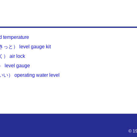
emperature
level gauge kit
ir lock
vel gauge
erating water level
© 19