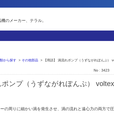
風機のメーカー、テラル。
類から探す
>
その他部品
>
【用語】 渦流れポンプ（うずながれぽんぷ） volt
No : 3423
ポンプ（うずながれぽんぷ） voltex 
ラーの周りに細かい渦を発生させ、渦の流れと遠心力の両方で