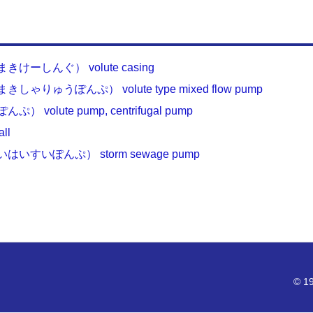
ーしんぐ） volute casing
ゅうぽんぷ） volute type mixed flow pump
lute pump, centrifugal pump
ll
すいぽんぷ） storm sewage pump
© 19