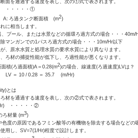
ク断面を通過する速度を表し、次の①式で表されます。
/Hr) ・・・・・①
2
r)、A: ろ過タンク断面積 (m
)
これに相当します。
呂、プール、または水景などの循環ろ過方式の場合・・・40m/H
除マンガンでの1パスろ過方式の場合・・・10m/Hr以下
すが、原水水質と処理水質の要求水質により異なります。
と、ろ材の捕捉性能が低下し、ろ過性能が悪くなります。
2
、断面積(ろ過面積)A＝0.28(m
)の場合、線速度(ろ過速度)LVは？
10 / 0.28 ＝ 35.7 (m/Hr)
ity)とは
のろ材を通過する速度を表し、次の②式で表されます。
1/Hr) ・・・・・②
3
のろ材量 (m
)
中色度の原因であるフミン酸等の有機物を除去する場合などの
用し、SV=7(1/Hr)程度で設計します。