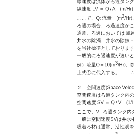
線速度は流体がろ過タン
線速度 LV ＝ Q / A (m
3
ここで、Q: 流量 (m
/H
ろ過の場合、ろ過速度が
通常、ろ過においては 風
井水の除濁、井水の除鉄・
を当社標準としておりま
一般的にろ過速度が速い
3
例）流量Q＝10(m
/Hr)
上式①に代入する。 ∴ LV ＝ 
２．空間速度(Space Veloc
空間速度はろ過タンク内
空間速度 SV ＝ Q / V (
ここで、V : ろ過タンク内
一般に空間速度SVは井水
吸着ろ材は通常、活性炭を使