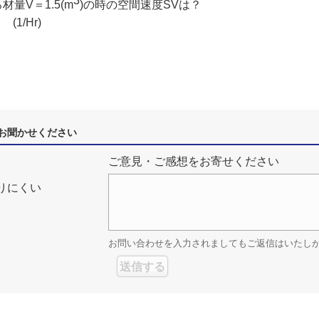
3
ろ材量V＝1.5(m
)の時の空間速度SVは？
 (1/Hr)
お聞かせください
ご意見・ご感想をお寄せください
りにくい
お問い合わせを入力されましてもご返信はいたし