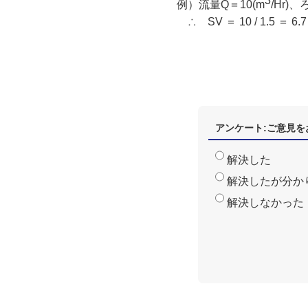
3
例）流量Q＝10(m
/Hr)、
∴ SV ＝ 10 / 1.5 ＝ 6.7
アンケート:ご意見を
解決した
解決したが分か
解決しなかった