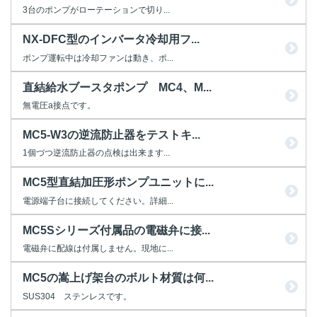
3台のポンプがローテーションで切り...
NX-DFC型のインバータ冷却用フ...
ポンプ運転中は冷却ファンは動き、ポ...
直結給水ブースタポンプ MC4、M...
無電圧a接点です。
MC5-W3の逆流防止器をテストキ...
1個づつ逆流防止器の点検は出来ます...
MC5型直結加圧形ポンプユニットに...
電源端子台に接続してください。詳細...
MC5Sシリーズ付属品の電磁弁に接...
電磁弁に配線は付属しません。現地に...
MC5の嵩上げ架台のボルト材質は何...
SUS304 ステンレスです。