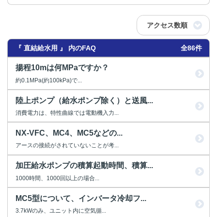
アクセス数順
『 直結給水用 』 内のFAQ
全86件
揚程10mは何MPaですか？
約0.1MPa(約100kPa)で...
陸上ポンプ（給水ポンプ除く）と送風...
消費電力は、特性曲線では電動機入力...
NX-VFC、MC4、MC5などの...
アースの接続がされていないことが考...
加圧給水ポンプの積算起動時間、積算...
1000時間、1000回以上の場合...
MC5型について、インバータ冷却フ...
3.7kWのみ、ユニット内に空気循...