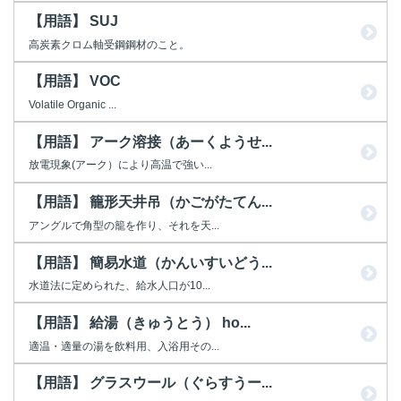
【用語】 SUJ
高炭素クロム軸受鋼鋼材のこと。
【用語】 VOC
Volatile Organic ...
【用語】 アーク溶接（あーくようせ...
放電現象(アーク）により高温で強い...
【用語】 籠形天井吊（かごがたてん...
アングルで角型の籠を作り、それを天...
【用語】 簡易水道（かんいすいどう...
水道法に定められた、給水人口が10...
【用語】 給湯（きゅうとう） ho...
適温・適量の湯を飲料用、入浴用その...
【用語】 グラスウール（ぐらすうー...