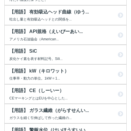
【用語】 有効吸込ヘッド曲線（ゆう...
吐出し量と有効吸込ヘッドとの関係を...
【用語】 API規格（えいぴーあい...
アメリカ石油協会（American...
【用語】 SiC
炭化ケイ素を表す材料記号。Sili...
【用語】 kW（キロワット）
仕事率・動力の単位。1kW = 1...
【用語】 CE（しーいー）
CEマーキングとはEUを中心とした...
【用語】 ガラス繊維（がらすせんい...
ガラスを細く引伸ばして作った繊維の...
【用語】 警報水位（けいほうすいい...