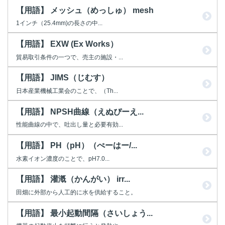
【用語】 メッシュ（めっしゅ） mesh
1インチ（25.4mm)の長さの中...
【用語】 EXW (Ex Works）
貿易取引条件の一つで、売主の施設・...
【用語】 JIMS（じむす）
日本産業機械工業会のことで、（Th...
【用語】 NPSH曲線（えぬぴーえ...
性能曲線の中で、吐出し量と必要有効...
【用語】 PH（pH）（ぺーはー/...
水素イオン濃度のことで、pH7.0...
【用語】 灌漑（かんがい） irr...
田畑に外部から人工的に水を供給すること。
【用語】 最小起動間隔（さいしょう...