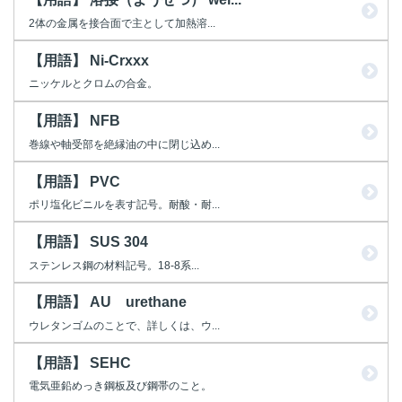
2体の金属を接合面で主として加熱溶...
【用語】 Ni-Crxxx
ニッケルとクロムの合金。
【用語】 NFB
巻線や軸受部を絶縁油の中に閉じ込め...
【用語】 PVC
ポリ塩化ビニルを表す記号。耐酸・耐...
【用語】 SUS 304
ステンレス鋼の材料記号。18-8系...
【用語】 AU urethane
ウレタンゴムのことで、詳しくは、ウ...
【用語】 SEHC
電気亜鉛めっき鋼板及び鋼帯のこと。