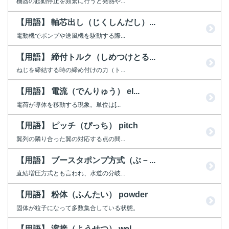
機器の起動停止を頻繁に行うと発熱や...
【用語】 軸芯出し（じくしんだし）...
電動機でポンプや送風機を駆動する際...
【用語】 締付トルク（しめつけとる...
ねじを締結する時の締め付けの力（ト...
【用語】 電流（でんりゅう） el...
電荷が導体を移動する現象。単位は[...
【用語】 ピッチ（ぴっち） pitch
翼列の隣り合った翼の対応する点の間...
【用語】 ブースタポンプ方式（ぶ－...
直結増圧方式とも言われ、水道の分岐...
【用語】 粉体（ふんたい） powder
固体が粒子になって多数集合している状態。
【用語】 溶接（ようせつ） wel...