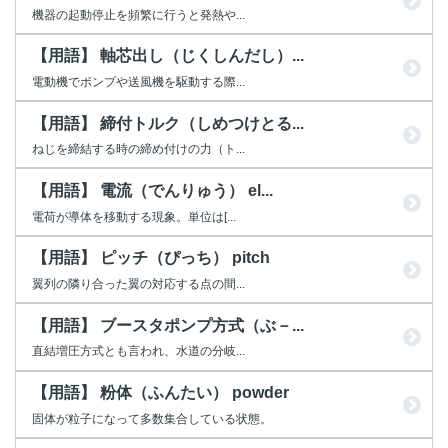
機器の起動停止を頻繁に行うと発熱や...
【用語】 軸芯出し（じくしんだし）...
電動機でポンプや送風機を駆動する際...
【用語】 締付トルク（しめつけとる...
ねじを締結する時の締め付けの力（ト...
【用語】 電流（でんりゅう） el...
電荷が導体を移動する現象。単位は[...
【用語】 ピッチ（ぴっち） pitch
翼列の隣り合った翼の対応する点の間...
【用語】 ブースタポンプ方式（ぶ－...
直結増圧方式とも言われ、水道の分岐...
【用語】 粉体（ふんたい） powder
固体が粒子になって多数集合している状態。