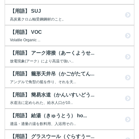
【用語】 SUJ
高炭素クロム軸受鋼鋼材のこと。
【用語】 VOC
Volatile Organic ...
【用語】 アーク溶接（あーくようせ...
放電現象(アーク）により高温で強い...
【用語】 籠形天井吊（かごがたてん...
アングルで角型の籠を作り、それを天...
【用語】 簡易水道（かんいすいどう...
水道法に定められた、給水人口が10...
【用語】 給湯（きゅうとう） ho...
適温・適量の湯を飲料用、入浴用その...
【用語】 グラスウール（ぐらすうー...