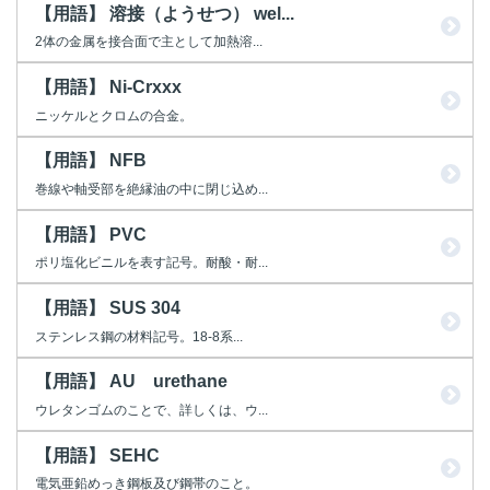
【用語】 溶接（ようせつ） wel...
2体の金属を接合面で主として加熱溶...
【用語】 Ni-Crxxx
ニッケルとクロムの合金。
【用語】 NFB
巻線や軸受部を絶縁油の中に閉じ込め...
【用語】 PVC
ポリ塩化ビニルを表す記号。耐酸・耐...
【用語】 SUS 304
ステンレス鋼の材料記号。18-8系...
【用語】 AU urethane
ウレタンゴムのことで、詳しくは、ウ...
【用語】 SEHC
電気亜鉛めっき鋼板及び鋼帯のこと。