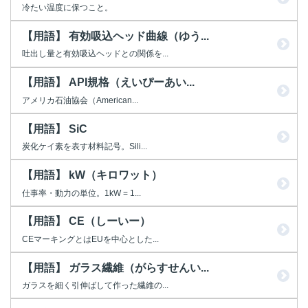
冷たい温度に保つこと。
【用語】 有効吸込ヘッド曲線（ゆう...
吐出し量と有効吸込ヘッドとの関係を...
【用語】 API規格（えいぴーあい...
アメリカ石油協会（American...
【用語】 SiC
炭化ケイ素を表す材料記号。Sili...
【用語】 kW（キロワット）
仕事率・動力の単位。1kW = 1...
【用語】 CE（しーいー）
CEマーキングとはEUを中心とした...
【用語】 ガラス繊維（がらすせんい...
ガラスを細く引伸ばして作った繊維の...