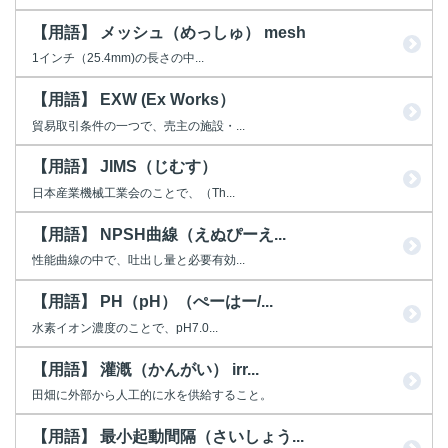
【用語】 メッシュ（めっしゅ） mesh
1インチ（25.4mm)の長さの中...
【用語】 EXW (Ex Works）
貿易取引条件の一つで、売主の施設・...
【用語】 JIMS（じむす）
日本産業機械工業会のことで、（Th...
【用語】 NPSH曲線（えぬぴーえ...
性能曲線の中で、吐出し量と必要有効...
【用語】 PH（pH）（ぺーはー/...
水素イオン濃度のことで、pH7.0...
【用語】 灌漑（かんがい） irr...
田畑に外部から人工的に水を供給すること。
【用語】 最小起動間隔（さいしょう...